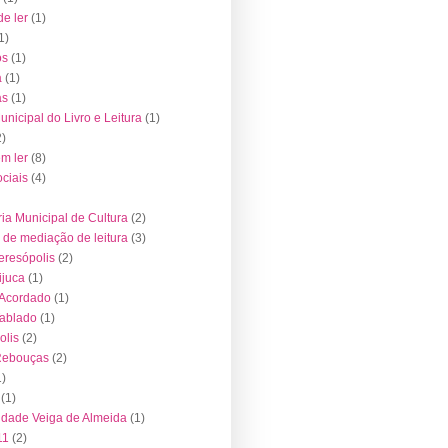
de ler
(1)
1)
os
(1)
a
(1)
as
(1)
nicipal do Livro e Leitura
(1)
2)
em ler
(8)
ociais
(4)
ria Municipal de Cultura
(2)
de mediação de leitura
(3)
resópolis
(2)
juca
(1)
 Acordado
(1)
Tablado
(1)
olis
(2)
Rebouças
(2)
1)
(1)
idade Veiga de Almeida
(1)
11
(2)