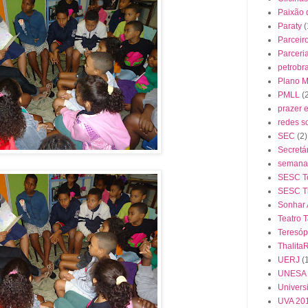
Paixão 
Paraty
(
Parceir
Parceri
petrobr
Plano Mu
PMLL
(
prazer 
redes s
SEC
(2)
Secretá
semana 
SESC Te
SESC Ti
Sonhar
Teatro 
Teresóp
Thalita
UERJ
(
UNESA
Univers
UVA 20