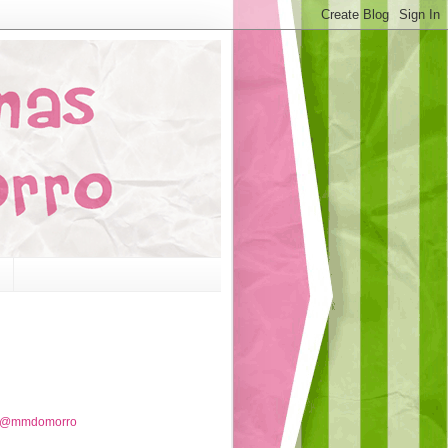
e @mmdomorro