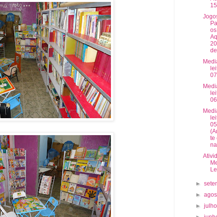
15
Jogo
Pa
os
Aq
20
de
Medi
lei
07
Medi
lei
06
Medi
lei
05
(A
te
na
Ativi
Me
Le
►
set
►
ago
►
julh
►
jun