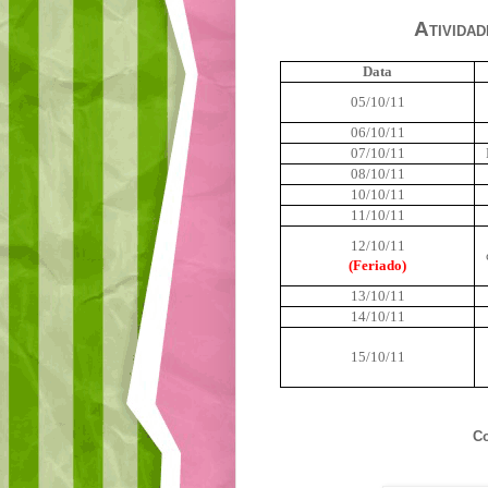
Atividad
Data
05/10/11
06/10/11
07/10/11
08/10/11
10/10/11
11/10/11
12/10/11
(Feriado)
13/10/11
14/10/11
15/10/11
Co