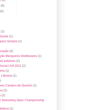
o
(6)
l
(5)
(1)
 Saúde
(1)
 para Sempre
(1)
ucação
(4)
ção Mangueira Vestibulares
(1)
das palavras
(1)
 Social UVA 2011
(2)
tima
(1)
Literaria
(1)
)
meu Campos de Queirós
(1)
ea
(2)
s
(2)
an Swimming Open Championship
doteca
(1)