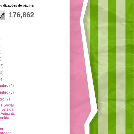
sualizações de página
176,862
)
)
)
)
22)
15)
44)
embro
(4)
embro
(5)
bro
(7)
de Social
iversida
 Veiga de
meida
11
ar
ordado