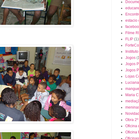
Docume
educan
Encontr
estacio
faceboo
Filme R
FLIP
(1)
ForteC
Institut
Jogos
(
Jogos P
Jogos 
Lojas C
Luciana
mangue
Maria C
mediaçã
meninas
Novida
Obra 2º
Oficina 
Oficina
Oficinas