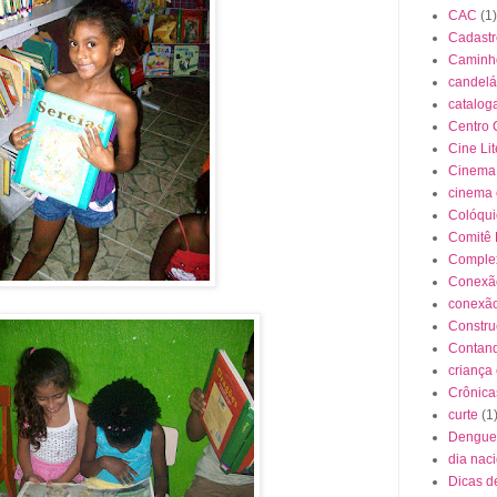
CAC
(1)
Cadastr
Caminho
candelá
cataloga
Centro 
Cine Lit
Cinema
cinema
Colóqui
Comitê 
Complex
Conexão
conexão
Constr
Contand
criança
Crônica
curte
(1
Dengue
dia naci
Dicas d