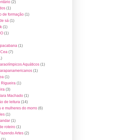
ntário
(2)
dos
(1)
o de formação
(1)
 de sá
(1)
k
(1)
IO
(1)
opacabana
(1)
o Cea
(7)
1)
araolímpicos Aquáticos
(1)
Parapanamericanos
(1)
ea
(1)
 Rigueira
(1)
ira
(3)
lara Machado
(1)
o de leitura
(14)
 e mulheres do morro
(6)
des
(1)
 andar
(1)
de roteiro
(1)
 Fazendo Artes
(2)
(1)