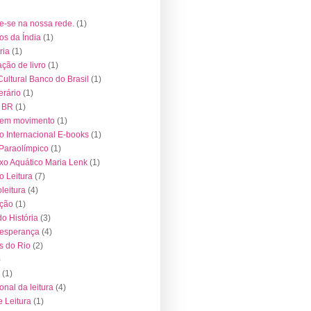
e-se na nossa rede.
(1)
s da Índia
(1)
ria
(1)
ção de livro
(1)
Cultural Banco do Brasil
(1)
erário
(1)
 BR
(1)
 em movimento
(1)
o Internacional E-books
(1)
Paraolímpico
(1)
o Aquático Maria Lenk
(1)
 Leitura
(7)
leitura
(4)
ução
(1)
o História
(3)
 esperança
(4)
s do Rio
(2)
)
(1)
onal da leitura
(4)
e Leitura
(1)