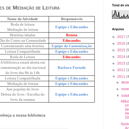
Total de vi
es de Mediação de Leitura
Nome da Atividade
Responsáveis
Roda de leitura
Equipe e Educandos
Arquivo
Mediação de leitura
Histórias faladas
Renata
►
2017
(7
Dia do Conto na Comunidade
Educandos
►
2016
(4
Customizando uma história
Equipe da Customização
►
2015
(5
Leitura Compartilhada
Equipe e Educandos
►
2014
(4
Roda de Leitura
Educandos
A biblioteca estará aberta em
►
2013
(
comemoração ao dia nacional
Bárbara Furtado
►
2012
(
do livro das 9h às 14h
▼
2011
(
Leitura Compartilhada
Equipe e Educandos
►
dez
Mediação de leitura
Equipe e Educandos
►
nov
Jure popular do livro
Defesa do livro / Escolha do
Equipe e Educandos
▼
outu
livro da semana
Atitu
Un
de
Al
nheça a nossa biblioteca
20
Sonh
Ac