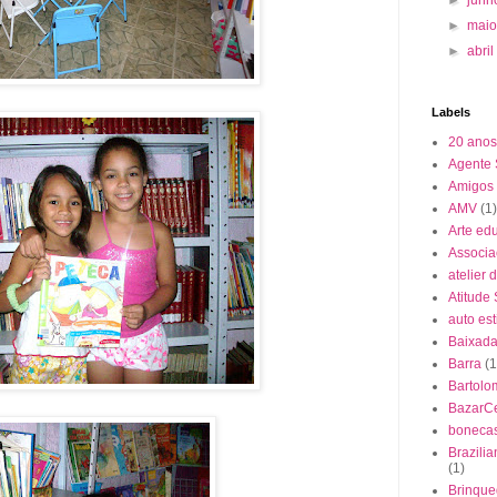
►
mai
►
abri
Labels
20 anos
Agente
Amigos
AMV
(1)
Arte ed
Associa
atelier 
Atitude
auto es
Baixada 
Barra
(1
Bartolo
BazarC
boneca
Brazili
(1)
Brinque