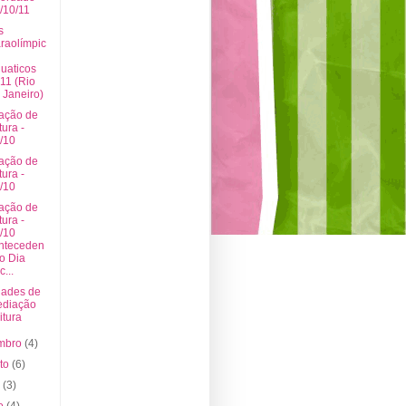
/10/11
s
raolímpic
uaticos
11 (Rio
 Janeiro)
ação de
tura -
/10
ação de
tura -
/10
ação de
tura -
/10
nteceden
 o Dia
c...
dades de
diação
itura
embro
(4)
sto
(6)
o
(3)
ho
(4)