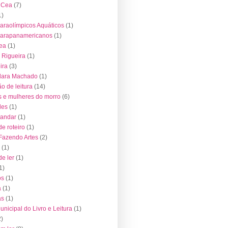
o Cea
(7)
1)
araolímpicos Aquáticos
(1)
Parapanamericanos
(1)
ea
(1)
 Rigueira
(1)
ira
(3)
lara Machado
(1)
o de leitura
(14)
 e mulheres do morro
(6)
des
(1)
 andar
(1)
de roteiro
(1)
 Fazendo Artes
(2)
(1)
de ler
(1)
1)
os
(1)
a
(1)
as
(1)
nicipal do Livro e Leitura
(1)
2)