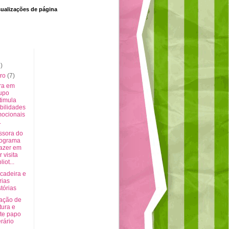
sualizações de página
)
iro
(7)
ra em
upo
timula
bilidades
ocionais
.
ssora do
ograma
azer em
r visita
liot...
cadeira e
rias
stórias
ação de
itura e
te papo
erário