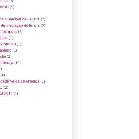
em ler
(8)
ociais
(4)
ria Municipal de Cultura
(2)
de mediação de leitura
(3)
resópolis
(2)
juca
(1)
 Acordado
(1)
Tablado
(1)
olis
(2)
Rebouças
(2)
1)
(1)
idade Veiga de Almeida
(1)
11
(2)
al 2011
(1)