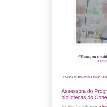
***Postagem extraí
Leitur
Postado por
Beethoven Lima
às
13:1
Assessora do Progr
bibliotecas do Cone
Nos dias 4 e 5 de maio, a
Re