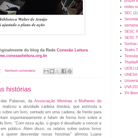
prazer 
redes s
SEC
(2)
biblioteca Walter de Araújo
Secretá
i ajustado o plano de ação
semana 
SESC Te
SESC Ti
Sonhar
Teatro 
riginalmente do blog da Rede
Conexão Leitura
w.conexaoleitura.org.br
Teresóp
Thalita
UERJ
(
7
Nenhum comentário:
UNESA
Univers
UVA 20
s histórias
XV Bien
er das Palavras, da
Associação Meninas e Mulheres do
realizou a atividade cadeira literária, que estimula a
s sobre um livro, sentado em uma cadeira, de frente para
entam espontaneamente e falam de forma livre sobre a
 do livro. "Com essa ação, o grupo é desafiado a vencer a
r em público. Além disso, os relatos sobre outros livros
 a querer desvendar novas histórias" afirmou Luana