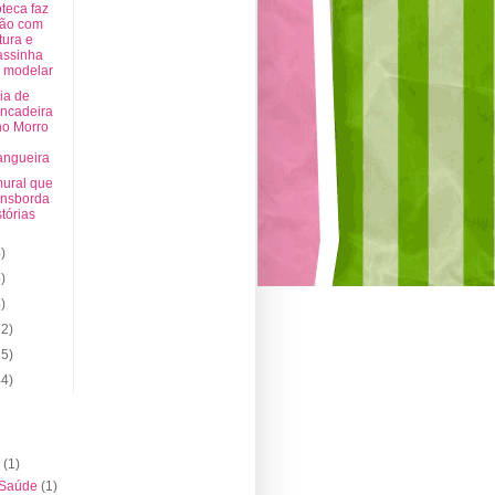
oteca faz
ão com
itura e
ssinha
 modelar
ia de
incadeira
no Morro
ngueira
ural que
ansborda
stórias
)
)
)
22)
15)
44)
(1)
 Saúde
(1)