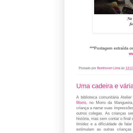
Na 
fo
***Postagem extraída o
ww
Postado por
Beethoven Lima
às
13:1
Uma cadeira e vária
A biblioteca comunitária Ateli
Morro
, no Morro da Mangueira, 
criança a narrar suas impressõe
outros colegas. As crianças s
história, mas sem contar o final
timidez e a dificuldade de fala
estimulam as outras crianças