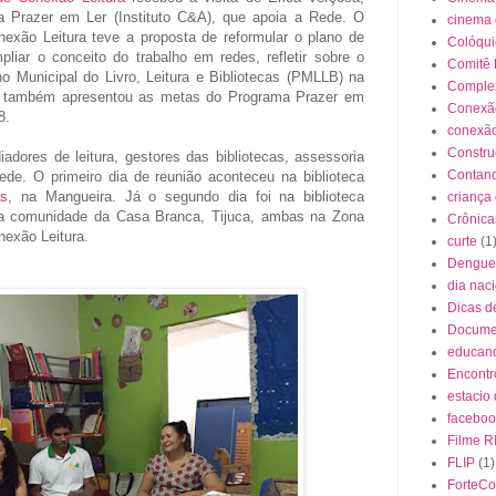
a Prazer em Ler (Instituto C&A), que apoia a Rede. O
cinema
exão Leitura teve a proposta de reformular o plano de
Colóqui
liar o conceito do trabalho em redes, refletir sobre o
Comitê 
o Municipal do Livro, Leitura e Bibliotecas (PMLLB) na
Complex
ca também apresentou as metas do Programa Prazer em
Conexão
18.
conexão
Constr
adores de leitura, gestores das bibliotecas, assessoria
Contand
rede. O primeiro dia de reunião aconteceu na biblioteca
as
, na Mangueira. Já o segundo dia foi na biblioteca
criança
a comunidade da Casa Branca, Tijuca, ambas na Zona
Crônica
nexão Leitura.
curte
(1
Dengue
dia naci
Dicas d
Docume
educan
Encontr
estacio
faceboo
Filme R
FLIP
(1)
ForteC