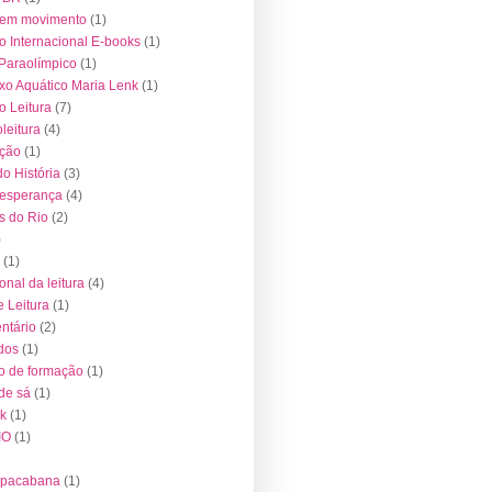
 em movimento
(1)
o Internacional E-books
(1)
Paraolímpico
(1)
o Aquático Maria Lenk
(1)
 Leitura
(7)
leitura
(4)
ução
(1)
o História
(3)
 esperança
(4)
s do Rio
(2)
)
(1)
onal da leitura
(4)
e Leitura
(1)
ntário
(2)
dos
(1)
o de formação
(1)
 de sá
(1)
k
(1)
IO
(1)
opacabana
(1)