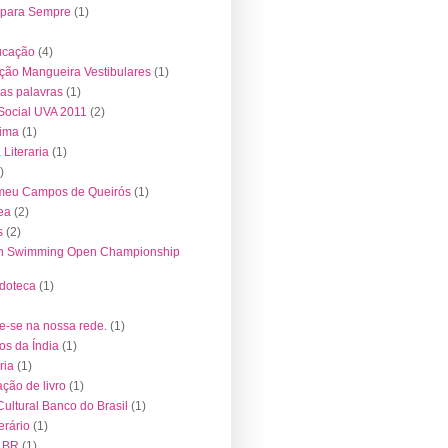
 para Sempre
(1)
ucação
(4)
ção Mangueira Vestibulares
(1)
das palavras
(1)
 Social UVA 2011
(2)
tima
(1)
Literaria
(1)
)
meu Campos de Queirós
(1)
ea
(2)
s
(2)
an Swimming Open Championship
doteca
(1)
e-se na nossa rede.
(1)
s da Índia
(1)
ria
(1)
ção de livro
(1)
Cultural Banco do Brasil
(1)
erário
(1)
 BR
(1)