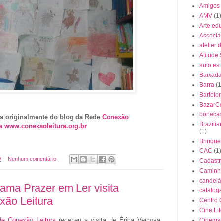
Amigos
AMV
(1)
Arte ed
Associa
atelier 
Atitude
auto es
Baixada 
Barra
(1
Bartolo
BazarC
boneca
da originalmente do blog da Rede
Conexão
Brazili
a
www.conexaoleitura.org.br
(1)
Brinque
CAC
(1)
9
Nenhum comentário:
Cadastr
Caminho
candelá
ama Prazer em Ler visita
cataloga
xão Leitura
Centro 
Cine Lit
de Conexão Leitura
recebeu a visita de Érica Verçosa,
Cinema