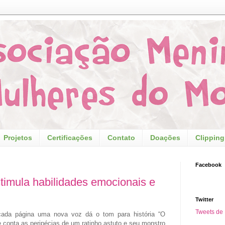
Projetos
Certificações
Contato
Doações
Clipping
Facebook
timula habilidades emocionais e
Twitter
Tweets d
cada página uma nova voz dá o tom para história “O
e conta as peripécias de um ratinho astuto e seu monstro