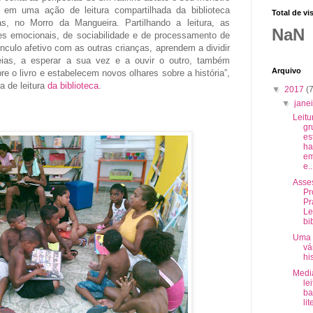
ado em uma ação de leitura compartilhada da biblioteca
Total de vi
as, no Morro da Mangueira. Partilhando a leitura, as
NaN
es emocionais, de sociabilidade e de processamento de
nculo afetivo com as outras crianças, aprendem a dividir
deias, a esperar a sua vez e a ouvir o outro, também
Arquivo
e o livro e estabelecem novos olhares sobre a história”,
a de leitura
da biblioteca
.
▼
2017
(7
▼
jane
Leitu
gr
es
ha
em
e..
Asse
Pr
Pr
Le
bib
Uma 
vá
hi
Medi
le
ba
lit