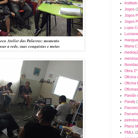
Institut
Jogos
(
Jogos P
Jogos 
Lojas C
Luciana
mangue
teca Atelier das Palavras: momento
sar a rede, suas conquistas e metas
Maria C
mediaçã
meninas
Novida
Obra 2º
Oficina 
Oficina
Oficinas
Paixão 
Paraty
(
Parceir
Parceri
petrobr
Plano Mu
PMLL
(