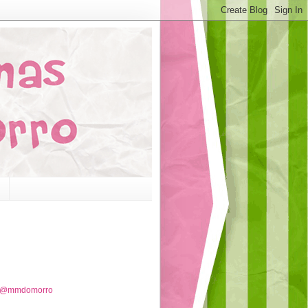
e @mmdomorro