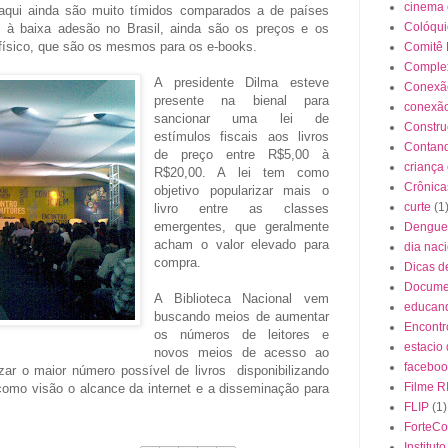
cinema
s aqui ainda são muito tímidos comparados a de países
Colóqui
m à baixa adesão no Brasil, ainda são os preços e os
 físico, que são os mesmos para os e-books.
Comitê 
Complex
A presidente Dilma esteve
Conexão
presente na bienal para
conexão
sancionar uma lei de
Constr
estímulos fiscais aos livros
Contand
de preço entre R$5,00 à
criança
R$20,00. A lei tem como
Crônica
objetivo popularizar mais o
curte
(1
livro entre as classes
emergentes, que geralmente
Dengue
acham o valor elevado para
dia naci
compra.
Dicas d
Docume
A Biblioteca Nacional vem
educan
buscando meios de aumentar
Encontr
os números de leitores e
estacio
novos meios de acesso ao
faceboo
alizar o maior número possível de livros disponibilizando
Filme R
como visão o alcance da internet e a disseminação para
FLIP
(1)
ForteC
Institut