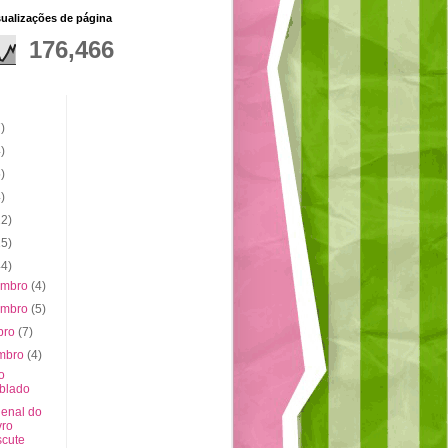
sualizações de página
176,466
)
)
)
)
22)
15)
44)
embro
(4)
embro
(5)
bro
(7)
embro
(4)
o
blado
ienal do
vro
scute