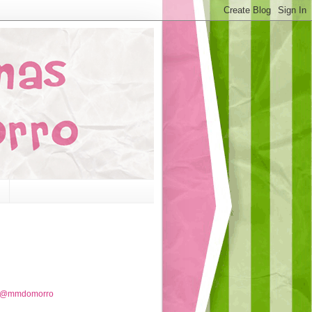
e @mmdomorro