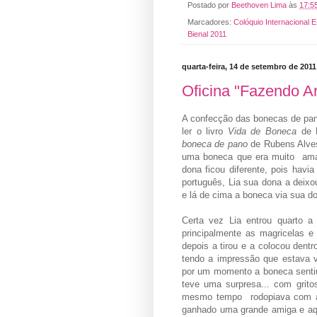
Postado por
Beethoven Lima
às
17:5
Marcadores:
Colóquio Internacional 
Bienal 2011
quarta-feira, 14 de setembro de 2011
Oficina "Fazendo Ar
A confecção das bonecas de pan
ler o livro
Vida de Boneca
de L
boneca de pano
de Rubens Alves
uma boneca que era muito amad
dona ficou diferente, pois havi
português, Lia sua dona a deixo
e lá de cima a boneca via sua do
Certa vez Lia entrou quarto 
principalmente as magricelas 
depois a tirou e a colocou dent
tendo a impressão que estava v
por um momento a boneca sentiu
teve uma surpresa... com grit
mesmo tempo rodopiava com a 
ganhado uma grande amiga e aq