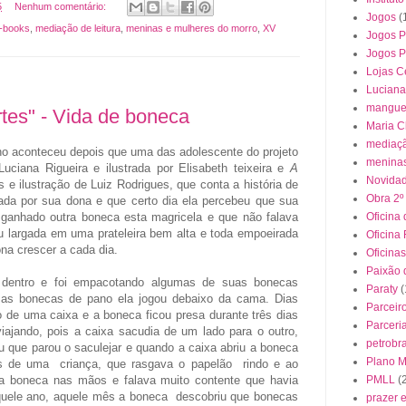
5
Nenhum comentário:
Jogos
(
E-books
,
mediação de leitura
,
meninas e mulheres do morro
,
XV
Jogos P
Jogos 
Lojas C
Luciana
mangue
tes" - Vida de boneca
Maria C
mediaçã
o aconteceu depois que uma das adolescente do projeto
meninas
uciana Rigueira e ilustrada por Elisabeth teixeira e
A
Novida
 e ilustração de Luiz Rodrigues, que conta a história de
Obra 2º
a por sua dona e que certo dia ela percebeu que sua
a ganhado outra boneca esta magricela e que não falava
Oficina 
u largada em uma prateleira bem alta e toda empoeirada
Oficina
na crescer a cada dia.
Oficinas
Paixão 
a dentro e foi empacotando algumas de suas bonecas
Paraty
(
e as bonecas de pano ela jogou debaixo da cama. Dias
Parceir
ro de uma caixa e a boneca ficou presa durante três dias
Parceri
iajando, pois a caixa sacudia de um lado para o outro,
petrobr
 que parou o saculejar e quando a caixa abriu a boneca
Plano Mu
os de uma criança, que rasgava o papelão rindo e ao
boneca nas mãos e falava muito contente que havia
PMLL
(
uele ano, aquele mês a boneca descobriu que bonecas
prazer 