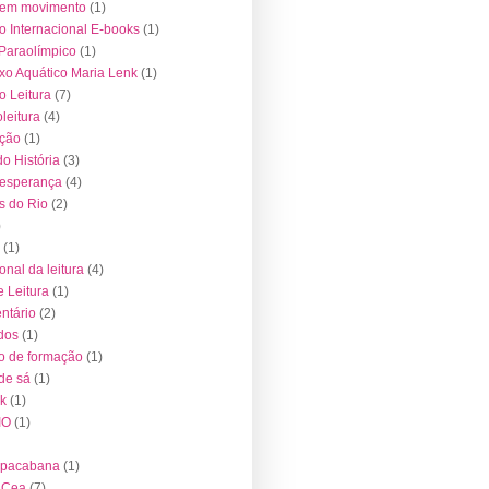
 em movimento
(1)
o Internacional E-books
(1)
Paraolímpico
(1)
o Aquático Maria Lenk
(1)
 Leitura
(7)
leitura
(4)
ução
(1)
o História
(3)
 esperança
(4)
s do Rio
(2)
)
(1)
onal da leitura
(4)
e Leitura
(1)
ntário
(2)
dos
(1)
o de formação
(1)
 de sá
(1)
k
(1)
IO
(1)
opacabana
(1)
o Cea
(7)