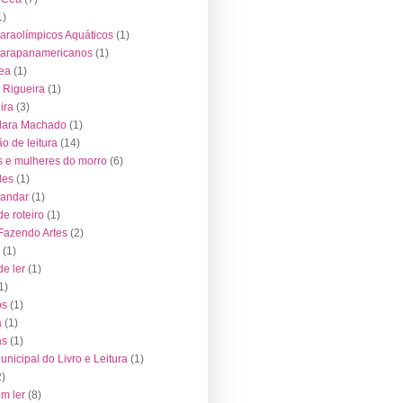
1)
araolímpicos Aquáticos
(1)
Parapanamericanos
(1)
ea
(1)
 Rigueira
(1)
ira
(3)
lara Machado
(1)
o de leitura
(14)
 e mulheres do morro
(6)
des
(1)
 andar
(1)
de roteiro
(1)
 Fazendo Artes
(2)
(1)
de ler
(1)
1)
os
(1)
a
(1)
as
(1)
nicipal do Livro e Leitura
(1)
2)
em ler
(8)