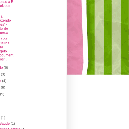
esso a E-
oks em
...
na
azendo
tes" -
da de
neca
na de
teiros
ra
ojeto
ocument
os" ...
sto
(6)
o
(3)
ho
(4)
o
(6)
l
(5)
(1)
 Saúde
(1)