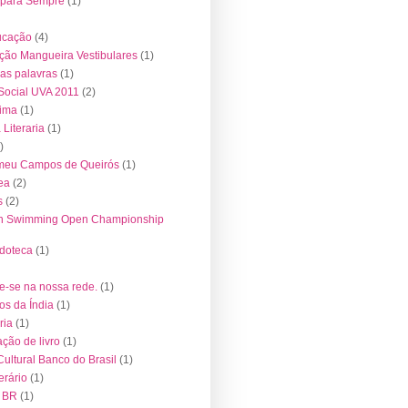
 para Sempre
(1)
ucação
(4)
ção Mangueira Vestibulares
(1)
das palavras
(1)
 Social UVA 2011
(2)
tima
(1)
Literaria
(1)
)
meu Campos de Queirós
(1)
ea
(2)
s
(2)
an Swimming Open Championship
doteca
(1)
e-se na nossa rede.
(1)
s da Índia
(1)
ria
(1)
ção de livro
(1)
Cultural Banco do Brasil
(1)
erário
(1)
 BR
(1)