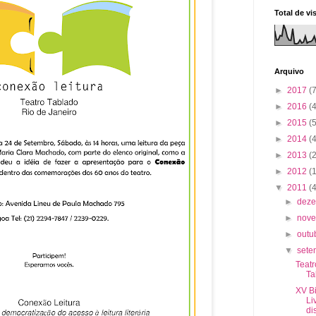
Total de vi
Arquivo
►
2017
(7
►
2016
(4
►
2015
(5
►
2014
(4
►
2013
(
►
2012
(
▼
2011
(
►
dez
►
nov
►
outu
▼
set
Teatr
Ta
XV B
Li
di