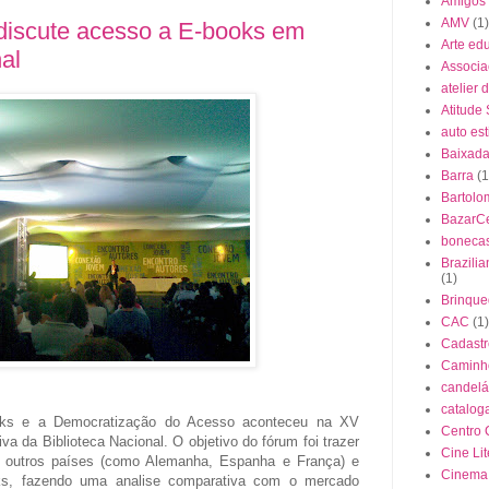
Amigos
AMV
(1)
 discute acesso a E-books em
Arte ed
al
Associa
atelier 
Atitude
auto es
Baixada 
Barra
(1
Bartolo
BazarC
boneca
Brazili
(1)
Brinque
CAC
(1)
Cadastr
Caminho
candelá
cataloga
ooks e a Democratização do Acesso aconteceu na XV
Centro 
iva da Biblioteca Nacional. O objetivo do fórum foi trazer
Cine Lit
 outros países (como Alemanha, Espanha e França) e
Cinema
oks, fazendo uma analise comparativa com o mercado