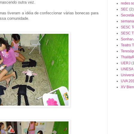
 nascendo outra vez.
redes s
SEC
(2)
nas tiveram a idéia de confeccionar várias bonecas para
Secretá
ossa comunidade.
semana 
SESC Te
SESC Ti
Sonhar
Teatro 
Teresóp
Thalita
UERJ
(
UNESA
Univers
UVA 20
XV Bien