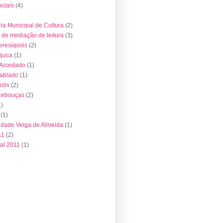
ociais
(4)
ria Municipal de Cultura
(2)
de mediação de leitura
(3)
resópolis
(2)
juca
(1)
 Acordado
(1)
Tablado
(1)
olis
(2)
Rebouças
(2)
1)
(1)
idade Veiga de Almeida
(1)
11
(2)
al 2011
(1)