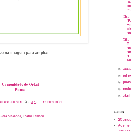
ac
bo
col
Ofici
"F
Ar
Vi
bo
Ofici
Ro
pa
pr
ue na imagem para ampliar
"D
ári
►
ago
►
julh
►
jun
Comunidade do Orkut
Picasa
►
mai
►
abri
ulheres do Morro
às
08:40
Um comentário:
Labels
 Clara Machado
,
Teatro Tablado
20 anos
Agente