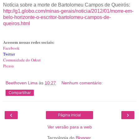
Notícia sobre a morte de Bartolomeu Campos de Queirós:
http://g1.globo.com/minas-gerais/noticia/2012/01/morre-em-
belo-horizonte-o-escritor-bartolomeu-campos-de-
queiros.html
Acessem nossas redes sociais:
Facebook
Twitter
Comunidade do Orkut
Picasa
Beethoven Lima
às
10:27
Nenhum comentário:
Compartilhar
‹
›
Página inicial
Ver versão para a web
Tecnologia do
Blogger
.