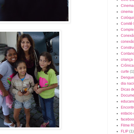
Cinema
cinema
Colóqui
Comitê 
Complex
Conexão
conexão
Constr
Contand
criança
Crônica
curte
(1
Dengue
dia naci
Dicas d
Docume
educan
Encontr
estacio
faceboo
Filme R
FLIP
(1)