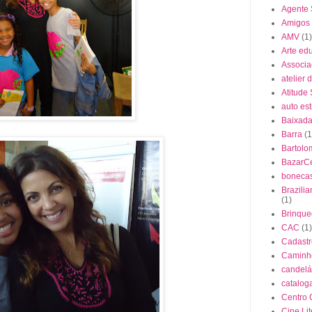
Agente
Amigos
AMV
(1)
Arte ed
Associa
atelier 
Atitude
auto es
Baixada 
Barra
(1
Bartolo
BazarC
boneca
Brazili
(1)
Brinque
CAC
(1)
Cadastr
Caminho
candelá
cataloga
Centro 
Cine Lit