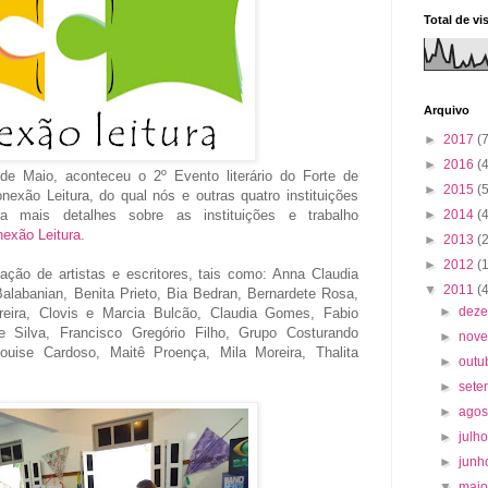
Total de vi
Arquivo
►
2017
(7
►
2016
(4
de Maio, aconteceu o 2º Evento literário do Forte de
►
2015
(5
exão Leitura, do qual nós e outras quatro instituições
►
2014
(4
ra mais detalhes sobre as instituições e trabalho
exão Leitura
.
►
2013
(
►
2012
(
ação de artistas e escritores, tais como: Anna Claudia
▼
2011
(
labanian, Benita Prieto, Bia Bedran, Bernardete Rosa,
►
dez
rreira, Clovis e Marcia Bulcão, Claudia Gomes, Fabio
 e Silva, Francisco Gregório Filho, Grupo Costurando
►
nov
Louise Cardoso, Maitê Proença, Mila Moreira, Thalita
►
outu
►
set
►
ago
►
julh
►
jun
▼
mai