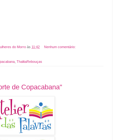
ulheres do Morro
às
11:42
Nenhum comentário:
opacabana
,
ThalitaRebouças
orte de Copacabana"