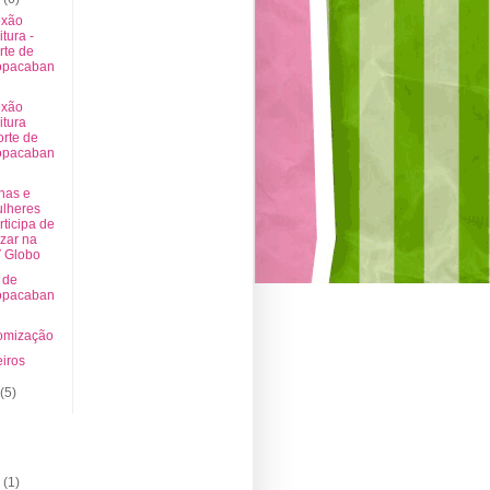
xão
itura -
rte de
opacaban
xão
itura
orte de
opacaban
nas e
lheres
rticipa de
zar na
 Globo
 de
opacaban
omização
iros
l
(5)
(1)