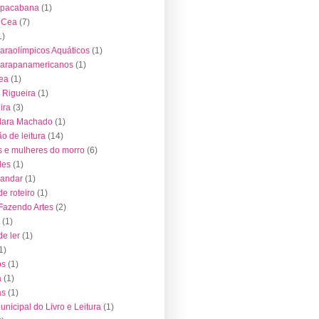
opacabana
(1)
o Cea
(7)
1)
araolímpicos Aquáticos
(1)
Parapanamericanos
(1)
ea
(1)
 Rigueira
(1)
ira
(3)
lara Machado
(1)
o de leitura
(14)
 e mulheres do morro
(6)
des
(1)
 andar
(1)
de roteiro
(1)
 Fazendo Artes
(2)
(1)
de ler
(1)
1)
os
(1)
a
(1)
as
(1)
nicipal do Livro e Leitura
(1)