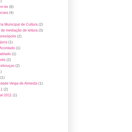
2)
em ler
(8)
ociais
(4)
ria Municipal de Cultura
(2)
de mediação de leitura
(3)
resópolis
(2)
juca
(1)
 Acordado
(1)
Tablado
(1)
olis
(2)
Rebouças
(2)
1)
(1)
idade Veiga de Almeida
(1)
11
(2)
al 2011
(1)