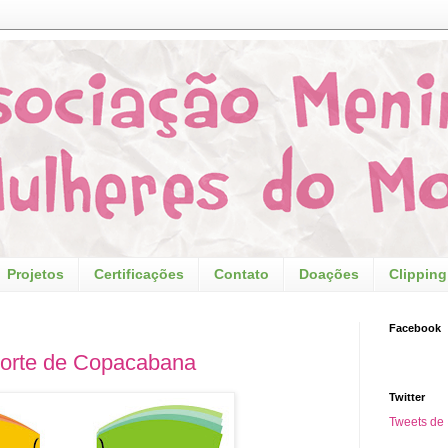
Projetos
Certificações
Contato
Doações
Clipping
Facebook
Forte de Copacabana
Twitter
Tweets d