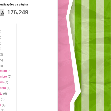
sualizações de página
176,249
)
)
)
)
22)
15)
44)
embro
(4)
embro
(5)
bro
(7)
embro
(4)
sto
(6)
o
(3)
ho
(4)
o
(6)