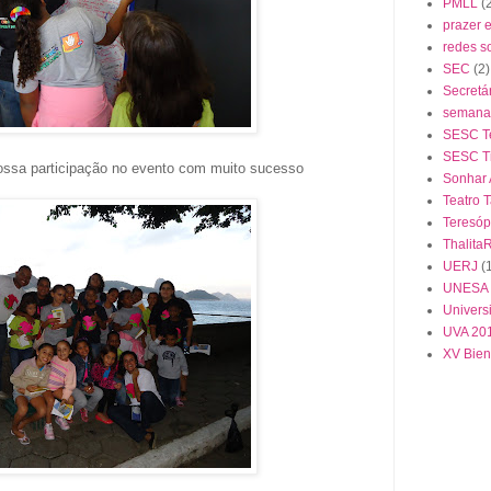
PMLL
(
prazer 
redes s
SEC
(2)
Secretá
semana 
SESC Te
SESC Ti
nossa participação no evento com muito sucesso
Sonhar
Teatro 
Teresóp
Thalita
UERJ
(
UNESA
Univers
UVA 20
XV Bien