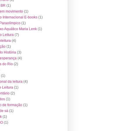
 BR
(1)
 em movimento
(1)
o Internacional E-books
(1)
Paraolímpico
(1)
o Aquático Maria Lenk
(1)
 Leitura
(7)
leitura
(4)
ução
(1)
o História
(3)
 esperança
(4)
s do Rio
(2)
)
(1)
onal da leitura
(4)
e Leitura
(1)
ntário
(2)
dos
(1)
o de formação
(1)
 de sá
(1)
k
(1)
IO
(1)