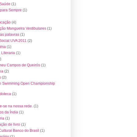
 Saúde
(1)
 para Sempre
(1)
ucação
(4)
ção Mangueira Vestibulares
(1)
das palavras
(1)
 Social UVA 2011
(2)
tima
(1)
Literaria
(1)
)
meu Campos de Queirós
(1)
ea
(2)
s
(2)
an Swimming Open Championship
doteca
(1)
e-se na nossa rede.
(1)
s da Índia
(1)
ria
(1)
ção de livro
(1)
Cultural Banco do Brasil
(1)
erário
(1)