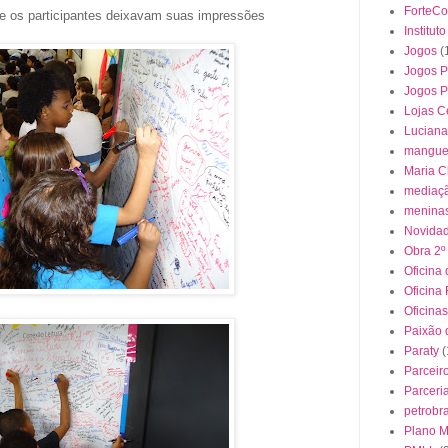
ForteC
e os participantes deixavam suas impressões
Institut
Jogos
(
Jogos P
Jogos 
Lojas C
Luciana
mangue
Maria C
mediaçã
meninas
Novida
Obra 2º
Oficina 
Oficina
Oficinas
Paixão 
Paraty
(
Parceir
Parceri
petrobr
Plano Mu