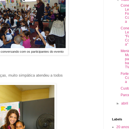
Cone
Le
Fo
C
a
Cone
Le
"F
C
a"
Meni
 conversando com os participantes do evento
Mu
pa
ba
TV
Forte
ças, muito simpática atendeu a todos
C
a
Cust
Parce
►
abri
Labels
20 anos