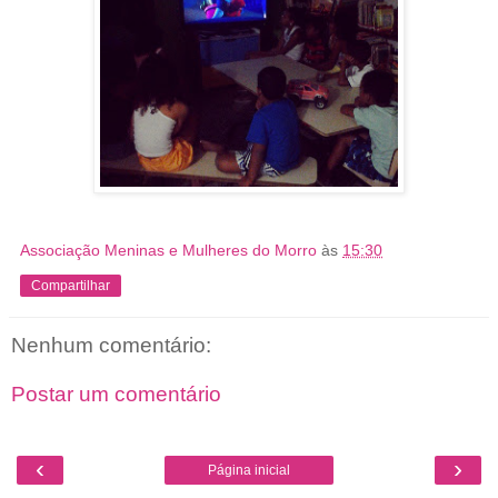
Associação Meninas e Mulheres do Morro
às
15:30
Compartilhar
Nenhum comentário:
Postar um comentário
‹
›
Página inicial